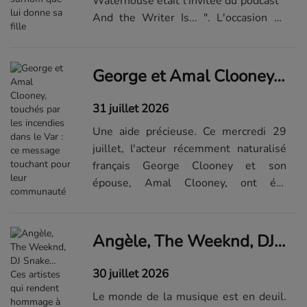
Waterhouse était l'invitée du podcast "
And the Writer Is... ". L'occasion de
revenir sur sa vie de mère de famille
dans un quotidien unique en son genre
alors qu'elle et son compagno...Lire la
George et Amal Clooney, touchés par les incendies dans le Var : ce message touchant pour leur communauté
suite de l'article...
31 juillet 2026
Une aide précieuse. Ce mercredi 29
juillet, l'acteur récemment naturalisé
français George Clooney et son
épouse, Amal Clooney, ont été
évacués de leur maison dans le sud de
la France en raison des feux ravageant
le territoire. Face à ces incendies
Angèle, The Weeknd, DJ Snake… Ces artistes qui rendent hommage à Kavinsky, décédé à l’âge de 50 ans
dé...Lire la suite de l'article sur Elle.fr
30 juillet 2026
Le monde de la musique est en deuil.