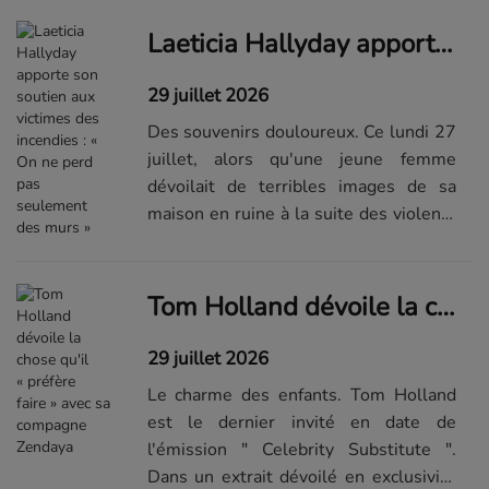
vit une belle histoire, loin des
projecteurs, avec Ant
Laeticia Hallyday apporte son soutien aux victimes des incendies : « On ne perd pas seulement des murs »
Antstead...Visualiser la suite du
diaporama sur...
29 juillet 2026
Des souvenirs douloureux. Ce lundi 27
juillet, alors qu'une jeune femme
dévoilait de terribles images de sa
maison en ruine à la suite des violents
incendies qui font encore rage sur le
territoire, plusieurs personnalités
publiques ont tenu à lui adr...Lire la
Tom Holland dévoile la chose qu'il « préfère faire » avec sa compagne Zendaya
suite de l'article sur Elle.fr
29 juillet 2026
Le charme des enfants. Tom Holland
est le dernier invité en date de
l'émission " Celebrity Substitute ".
Dans un extrait dévoilé en exclusivité