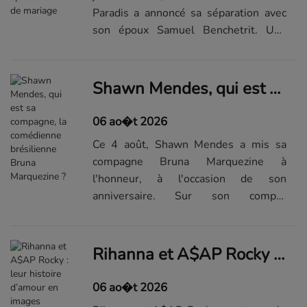
Paradis a annoncé sa séparation avec
son époux Samuel Benchetrit. Une
révélation faite auprès de l'AFP par le
biais d'un communiqué officiel
transmis par leur manager. Une
Shawn Mendes, qui est sa compagne, la comédienne brésilienne Bruna Marquezine ?
sépara...Lire la suite de l'article sur...
06 ao�t 2026
Ce 4 août, Shawn Mendes a mis sa
compagne Bruna Marquezine à
l'honneur, à l'occasion de son
anniversaire. Sur son compte
Instagram, le chanteur a partagé de
multiples vidéos prises le jour de la
fête. En légende de la publication, l'ex
Rihanna et A$AP Rocky : leur histoire d’amour en images
petit-ami de C...Lire la suite de
l'article...
06 ao�t 2026