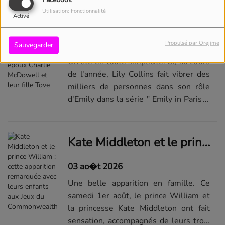
Facebook
suit les traces de sa mère en débutant
Utilisation: Fonctionnalité
dans le m...Lire la suite de l'article
Activé
Lily Collins, mère épanouie : elle dévoile son été avec son époux Charlie McDowell et leur fille Tove
sur...
03 ao�t 2026
Propulsé par Orejime
Sauvegarder
Un été en toute simplicité. Si, au cours
de l'année, Lily Collins fait vibrer des
milliers de personnes dans son rôle
d'Emily dans la série " Emily in Paris ",
elle est également, en parallèle, une
épouse et une mère de famille
comblée.Sur son compte...Lire la suite
Kate Middleton et le prince William : cette apparition remarquée avec leurs enfants aux Jeux du Commonwealth
de l'article sur...
03 ao�t 2026
Une belle apparition en famille. Ce
samedi 1er août, le prince William et
la princesse Kate Middleton ont fait
sensation, accompagnés de leurs trois