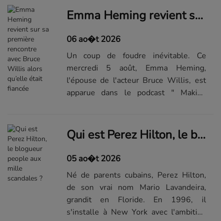
rebondissements liés aux co...Lire la
Emma Heming revient sur sa première rencontre avec Bruce Willis alors qu’elle était fiancée
suite de l'article sur...
06 ao�t 2026
Un coup de foudre inévitable. Ce
mercredi 5 août, Emma Heming,
l'épouse de l'acteur Bruce Willis, est
apparue dans le podcast " Making
Space ", présenté par Hoda Kotb. À
cette occasion, la jeune femme est
revenue en détail sur sa première
Qui est Perez Hilton, le blogueur people aux mille scandales ?
rencontre a...Lire la suite de l'article
sur...
05 ao�t 2026
Né de parents cubains, Perez Hilton,
de son vrai nom Mario Lavandeira,
grandit en Floride. En 1996, il
s'installe à New York avec l'ambition