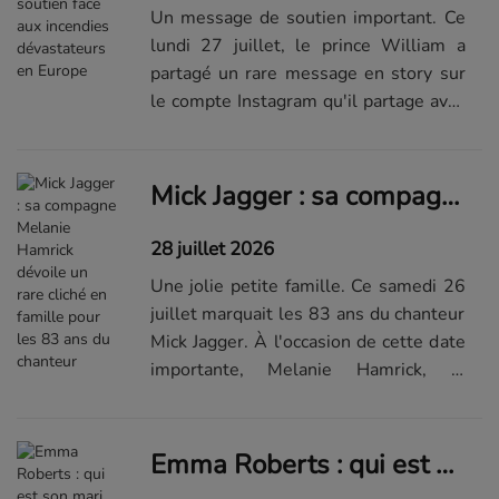
Un message de soutien important. Ce
lundi 27 juillet, le prince William a
partagé un rare message en story sur
le compte Instagram qu'il partage avec
son épouse. En effet, alors que
l'actualité est particulièrement
tragique en raison des nombreux
Mick Jagger : sa compagne Melanie Hamrick dévoile un rare cliché en famille pour les 83 ans du chanteur
inc...Lire la suite de l'article sur...
28 juillet 2026
Une jolie petite famille. Ce samedi 26
juillet marquait les 83 ans du chanteur
Mick Jagger. À l'occasion de cette date
importante, Melanie Hamrick, la
compagne de Mick Jagger, s'est
emparée de son compte Instagram afin
de lui souhaiter ses meilleurs ...Lire la
Emma Roberts : qui est son mari Cody John ?
suite de l'article sur...