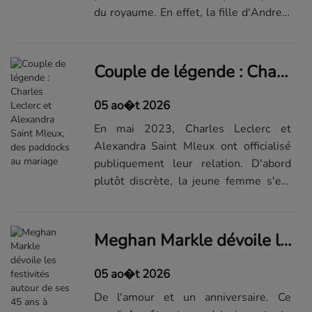
du royaume. En effet, la fille d'Andrew
Mountbatten Windsor et de Sarah
Ferguson vit dans l'ombre de ses
célèbres cousins, le
Couple de légende : Charles Leclerc et Alexandra Saint Mleux, des paddocks au mariage
prince...Visualiser...
05 ao�t 2026
En mai 2023, Charles Leclerc et
Alexandra Saint Mleux ont officialisé
publiquement leur relation. D'abord
plutôt discrète, la jeune femme s'est
rapidement créé une place de choix
dans le paddock de l'écurie de son
compagnon. Tous deux passionnés de
Meghan Markle dévoile les festivités autour de ses 45 ans à travers des vidéos inédites
s...Visualiser la suite du...
05 ao�t 2026
De l'amour et un anniversaire. Ce