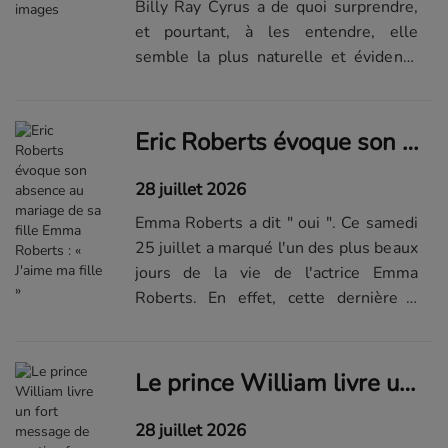
Billy Ray Cyrus a de quoi surprendre,
et pourtant, à les entendre, elle
semble la plus naturelle et évidente
du monde. Entre eux, tout débute en
2022, sur le tournage de la comédie "
Noël au paradis ". Le
Eric Roberts évoque son absence au mariage de sa fille Emma Roberts : « J'aime ma fille »
courant...Visualiser la suite du
diaporama sur Elle.fr
28 juillet 2026
Emma Roberts a dit " oui ". Ce samedi
25 juillet a marqué l'un des plus beaux
jours de la vie de l'actrice Emma
Roberts. En effet, cette dernière a
choisi cette journée pour épouser son
fiancé, Cody John, avec qui elle partage
sa vie depuis quatre an...Lire la suite
Le prince William livre un fort message de soutien face aux incendies dévastateurs en Europe
de l'article sur...
28 juillet 2026