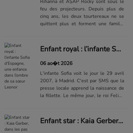
Rihanna et A$AP Rocky sont sous le
feu des projecteurs. Depuis plus de
cinq ans, les deux tourtereaux ne se
quittent plus et forment une famille
plus soudée que jamais. En 2022, la
première grossesse de Rihanna avait
été particulièrement scrutée
Enfant royal : l’infante Sofia d’Espagne, une enfance dans l’ombre de sa sœur Leonor
par...Visualiser la suite du diaporama
sur Elle.fr
06 ao�t 2026
L'infante Sofia voit le jour le 29 avril
2007, à Madrid. C'est par SMS que la
presse locale apprend la naissance de
la fillette. Le même jour, le roi Felipe
VI dévoile la signification du prénom de
sa fille. " Nous tenions énormément à
ce que la rein...Visualiser la suite du
Enfant star : Kaia Gerber, dans les pas de sa mère Cindy Crawford
diaporama sur...