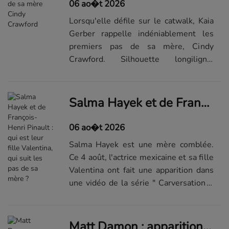
06 ao�t 2026
Lorsqu'elle défile sur le catwalk, Kaia
Gerber rappelle indéniablement les
premiers pas de sa mère, Cindy
Crawford. Silhouette longiligne,
longue chevelure brune, regard
singulier... Il serait même aisé de les
confondre. D'autant que la jeune
Salma Hayek et de François-Henri Pinault : qui est leur fille Valentina, qui suit les pas de sa mère ?
femme s...Visualiser la suite du
diaporama sur...
06 ao�t 2026
Salma Hayek est une mère comblée.
Ce 4 août, l'actrice mexicaine et sa fille
Valentina ont fait une apparition dans
une vidéo de la série " Carversation ",
diffusée sur Instagram. Très complices,
les deux femmes ont fait les boutiques
vintage pour e...Lire la suite de l'article
Matt Damon : apparition remarquée avec sa femme Luciana et ses filles à Séoul