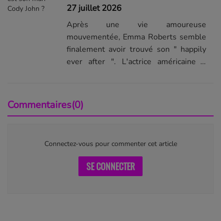
27 juillet 2026
Après une vie amoureuse
mouvementée, Emma Roberts semble
finalement avoir trouvé son " happily
ever after ". L'actrice américaine a
épousé son fiancé Cody John ce samedi
25 juillet, lors d'une cérémonie intime
dans l'État de l'Idaho, aux Etats-Unis.
Commentaires(0)
...Lire la suite de...
Connectez-vous pour commenter cet article
SE CONNECTER