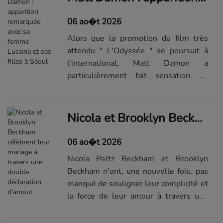
sur Elle.fr
06 ao�t 2026
Alors que la promotion du film très
attendu " L'Odyssée " se poursuit à
l'international, Matt Damon a
particulièrement fait sensation en
apparaissant en très bonne compagnie
ce mardi 4 août. En effet, si une partie
de l'équipe du film s'est rendue à
Nicola et Brooklyn Beckham célèbrent leur mariage à travers une double déclaration d’amour
...Visualiser la suite du...
06 ao�t 2026
Nicola Peltz Beckham et Brooklyn
Beckham n'ont, une nouvelle fois, pas
manqué de souligner leur complicité et
la force de leur amour à travers une
publication sur Instagram. Si le couple
s'est souvent retrouvé au cœur des