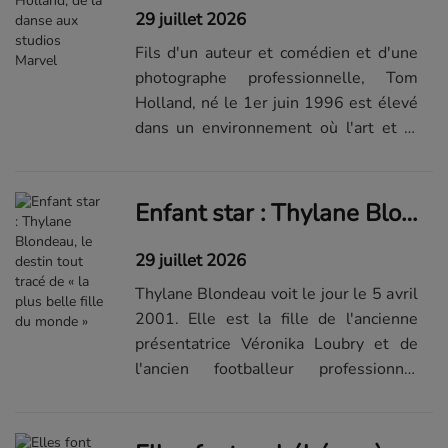
29 juillet 2026
Fils d'un auteur et comédien et d'une
photographe professionnelle, Tom
Holland, né le 1er juin 1996 est élevé
dans un environnement où l'art et la
culture prospèrent. Pas étonnant que
le jeune garçon soit attiré par le
théâtre et la scène. Fan de
Enfant star : Thylane Blondeau, le destin tout tracé de « la plus belle fille du monde »
Jan...Visualiser la suite du...
29 juillet 2026
Thylane Blondeau voit le jour le 5 avril
2001. Elle est la fille de l'ancienne
présentatrice Véronika Loubry et de
l'ancien footballeur professionnel
Patrick Blondeau. Le couple se sépare
en 2016, après plus de 15 ans de vie
commune, une rupture caus...Visualiser