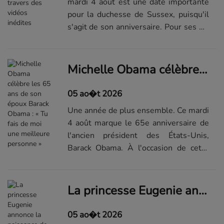
mardi 4 août est une date importante
pour la duchesse de Sussex, puisqu'il
s'agit de son anniversaire. Pour ses 45
ans, l'épouse du prince Harry a décidé
d'immortaliser elle-même sa journée.
Un anniversaire heureuxC'...Lire la
Michelle Obama célèbre les 65 ans de son époux Barack Obama : « Tu fais de moi une meilleure personne »
suite de...
05 ao�t 2026
Une année de plus ensemble. Ce mardi
4 août marque le 65e anniversaire de
l'ancien président des États-Unis,
Barack Obama. À l'occasion de cette
date importante, son épouse Michelle
Obama a tenu à honorer sa moitié
d'une belle déclaration d'amour.
La princesse Eugenie annonce la naissance de son troisième enfant avec son époux Jack Brooksbank
Un...Lire la suite de...
05 ao�t 2026