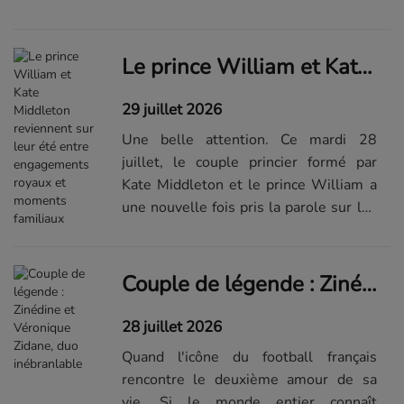
par le magazine " People ", l'acteur à
l'affiche de " L'Odyssée "et de " Spider-
Man : Brand New Day " s'es...Lire la
Le prince William et Kate Middleton reviennent sur leur été entre engagements royaux et moments familiaux
suite de...
29 juillet 2026
Une belle attention. Ce mardi 28
juillet, le couple princier formé par
Kate Middleton et le prince William a
une nouvelle fois pris la parole sur les
réseaux sociaux afin de s'adresser à
ses abonnés. En effet, le duo a décidé
de revenir en images sur...Lire la suite
Couple de légende : Zinédine et Véronique Zidane, duo inébranlable
de l'article sur Elle.fr
28 juillet 2026
Quand l'icône du football français
rencontre le deuxième amour de sa
vie. Si le monde entier connaît