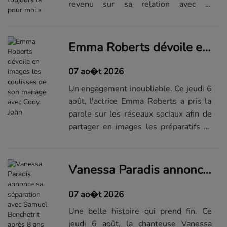
revenu sur sa relation avec la
chanteuse Rihanna. Avant même
d'être un couple emblématique, les
deux artistes étaient avant tout des
Emma Roberts dévoile en images les coulisses de son mariage avec Cody John
amis...Lire la suite de l'article...
07 ao�t 2026
Un engagement inoubliable. Ce jeudi 6
août, l'actrice Emma Roberts a pris la
parole sur les réseaux sociaux afin de
partager en images les préparatifs et
le jour de son mariage. Une publication
pleine de tendresse qui a fait fondre
ses fans. Un événe...Lire la suite de
Vanessa Paradis annonce sa séparation avec Samuel Benchetrit après 8 ans de mariage
l'article sur Elle.fr
07 ao�t 2026
Une belle histoire qui prend fin. Ce
jeudi 6 août, la chanteuse Vanessa