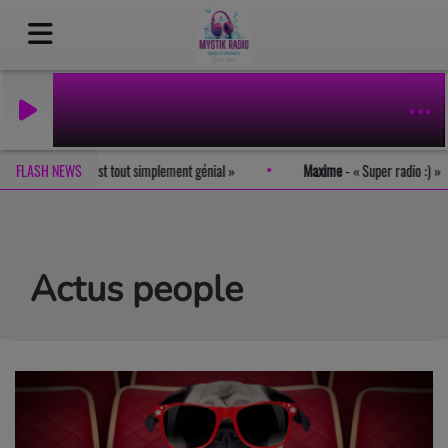
FLASH NEWS
Romain
-
Le site est tout simplement génial
Maxime
-
Supe
Actus people