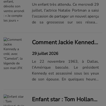
Un enfant très attendu. Ce mercredi 29
juillet, l'actrice Natalie Portman a saisi
l'occasion de partager un nouvel aperçu
de sa grossesse sur ses réseaux
sociaux. Une photo qui a largement
attendri ses fans. Un joli baby
bumpC'est par le biais d'une...Lire la
Comment Jackie Kennedy a créé, avec "Camelot", la légende de son mari JFK
suite de...
29 juillet 2026
Le 22 novembre 1963, à Dallas,
l'Amérique bascule. Le président
Kennedy est assassiné sous les yeux
de son épouse. En quelques heures,
l'image de Jackie, refusant d'ôter son
tailleur rose taché du sang de son mari,
deviendra celle du drame. Pendant
Enfant star : Tom Holland, de la danse aux studios Marvel
u...Lire la suite de l'article...