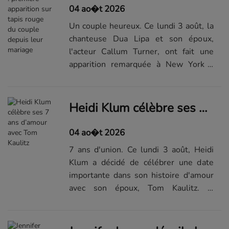
04 ao�t 2026
Un couple heureux. Ce lundi 3 août, la
chanteuse Dua Lipa et son époux,
l'acteur Callum Turner, ont fait une
apparition remarquée à New York à
l'occasion de l'avant-première du film "
One Night Only ", dont l'acteur tient
l'un des rôles principaux. U...Visualiser
Heidi Klum célèbre ses 7 ans d’amour avec Tom Kaulitz
la suite...
04 ao�t 2026
7 ans d'union. Ce lundi 3 août, Heidi
Klum a décidé de célébrer une date
importante dans son histoire d'amour
avec son époux, Tom Kaulitz. À
l'occasion de leurs 7 ans de mariage, la
jeune femme a partagé une vidéo
touchante. Un souvenir indélébile