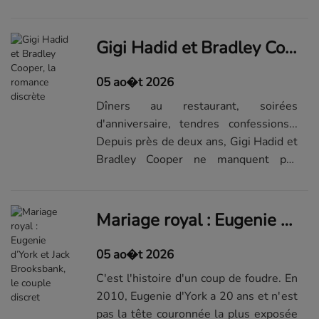
de devenir acteur.Qui est Perez Hilton
?Après n'avoir obtenu que des rôles de
figurant, il se tourne vers le
Gigi Hadid et Bradley Cooper, la romance discrète
...Visualiser la suite du...
05 ao�t 2026
Dîners au restaurant, soirées
d'anniversaire, tendres confessions...
Depuis près de deux ans, Gigi Hadid et
Bradley Cooper ne manquent pas
d'apparaître ensemble à diverses
occasions.C'est en octobre 2023
qu'ont émergé les premières rumeurs
Mariage royal : Eugenie d’York et Jack Brooksbank, le couple discret
de romanc...Lire la suite de...
05 ao�t 2026
C'est l'histoire d'un coup de foudre. En
2010, Eugenie d'York a 20 ans et n'est
pas la tête couronnée la plus exposée