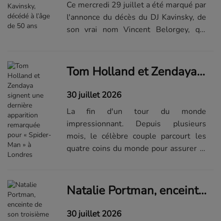
Ce mercredi 29 juillet a été marqué par
l'annonce du décès du DJ Kavinsky, de
son vrai nom Vincent Belorgey, qui
s'est éteint à l'âge de 50 ans. Si ce
drame s'est produit dans la soirée du
mardi 28 juillet, c'est ...Lire la suite
Tom Holland et Zendaya signent une dernière apparition remarquée pour « Spider-Man » à Londres
de...
30 juillet 2026
La fin d'un tour du monde
impressionnant. Depuis plusieurs
mois, le célèbre couple parcourt les
quatre coins du monde pour assurer la
promotion de leurs récentes
apparitions à l'écran. En effet, au cours
de l'été, Zendaya et Tom Holland sont
Natalie Portman, enceinte de son troisième enfant, dévoile son ventre arrondi : « Je compte les jours »
à l'affi...Visualiser la suite du...
30 juillet 2026