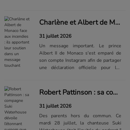
enfants : George, Charlotte et Louis.
Ensemble, la jolie petite famille a
décidé d'assister aux tradi...Visualiser
Charlène et Albert de Monaco face aux incendies : ils apportent leur soutien dans un message touchant
la suite du diaporama sur Elle.fr
31 juillet 2026
Un message important. Le prince
Albert II de Monaco s'est emparé de
son compte Instagram afin de partager
une déclaration officielle pour les
personnes étant touchées par les
incendies qui font rage en France, en
Espagne et au Royaume-Uni. Un
Robert Pattinson : sa compagne Suki Waterhouse dévoile l’étonnant surnom que lui donne sa fille
soutien...Lire la suite de l'article sur
Elle.fr
31 juillet 2026
Des parents hors du commun. Ce
mardi 28 juillet, la chanteuse Suki