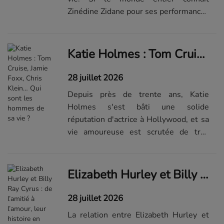
Zinédine Zidane pour ses performances
sur la pelouse, l'ancien milieu offensif
du Real Madrid a également réussi à
construire une vie de famille
Katie Holmes : Tom Cruise, Jamie Foxx, Chris Klein… Qui sont les hommes de sa vie ?
épan...Visualiser la suite du diaporama
sur...
28 juillet 2026
Depuis près de trente ans, Katie
Holmes s'est bâti une solide
réputation d'actrice à Hollywood, et sa
vie amoureuse est scrutée de très
près. Mais qui sont les hommes qui ont
fait vibrer son cœur ?Katie Holmes et
Joshua Jackson : l'amour sur le
Elizabeth Hurley et Billy Ray Cyrus : de l’amitié à l’amour, leur histoire en images
tourn...Visualiser la suite du...
28 juillet 2026
La relation entre Elizabeth Hurley et