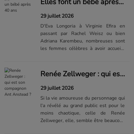
Elles font un bébé après 40 ans
la suite du diaporama sur...
29 juillet 2026
D'Eva Longoria à Virginie Efira en
passant par Rachel Weisz ou bien
Adriana Karembeu, nombreuses sont
les femmes célèbres à avoir accueilli
un enfant tardivement. Stars et mères
après 40 ans : des grossesses vécues
différemment Grossesses surprises
Renée Zellweger : qui est son compagnon Ant Anstead ?
o...Visualiser la suite du diaporama sur
Elle.fr
29 juillet 2026
Si la vie amoureuse du personnage qui
l'a révélé au grand public est pour le
moins chaotique, celle de Renée
Zellweger, elle, semble être beaucoup
plus stable. Depuis cinq ans, l'actrice