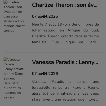
côtoient alors qu'ils sont
Charlize Theron : son évolution de danseuse étoile à actrice mondialement connue
enfants...Visualiser la suite...
07 ao�t 2026
Née le 7 août 1975 à Benoni, près de
Johannesburg, en Afrique du Sud,
Charlize Theron grandit dans la ferme
familiale. Fille unique de Gerda,
employée dans le secteur de la
construction routière, et de Charles
Theron, elle connaît une enfance
Vanessa Paradis : Lenny Kravitz, Johnny Depp, Samuel Benchetrit… qui sont les hommes de sa vie ?
marquée...Visualiser la suite du
diaporama sur Elle.fr
07 ao�t 2026
Vanessa Paradis a quinze ans
lorsqu'elle rencontre Florent Pagny,
alors âgé de vingt-six ans. Les deux
stars vivent une relation que Florent
Pagny qualifie de " très agréable et