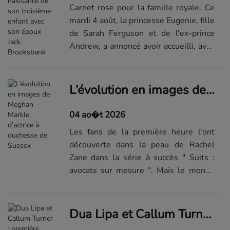
Carnet rose pour la famille royale. Ce
mardi 4 août, la princesse Eugenie, fille
de Sarah Ferguson et de l'ex-prince
Andrew, a annoncé avoir accueilli, avec
son époux Jack Brooksbank, leur
troisième enfant : une petite fille en
pleine santé dont l'ar...Lire la suite de
L’évolution en images de Meghan Markle, d’actrice à duchesse de Sussex
l'article sur...
04 ao�t 2026
Les fans de la première heure l'ont
découverte dans la peau de Rachel
Zane dans la série à succès " Suits :
avocats sur mesure ". Mais le monde
entier a réellement rivé son regard sur
elle lors de son arrivée au sein de la
famille royale d'Angleterre...Visualiser
Dua Lipa et Callum Turner : première apparition sur tapis rouge du couple depuis leur mariage
la suite du diaporama sur...