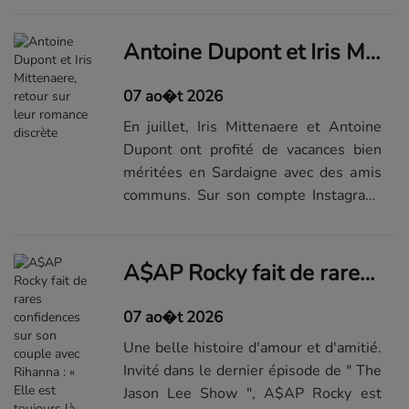
très facile " dans " Femme Actuelle ".
L'intérêt du public pour ce
Antoine Dupont et Iris Mittenaere, retour sur leur romance discrète
coup...Visualiser la suite du diaporama
sur...
07 ao�t 2026
En juillet, Iris Mittenaere et Antoine
Dupont ont profité de vacances bien
méritées en Sardaigne avec des amis
communs. Sur son compte Instagram,
ce 4 août, le sportif a dévoilé des
clichés de son été. Sur l'une des
photos, les deux tourtereaux
A$AP Rocky fait de rares confidences sur son couple avec Rihanna : « Elle est toujours là pour moi »
s'emb...Visualiser la suite du
diaporama sur...
07 ao�t 2026
Une belle histoire d'amour et d'amitié.
Invité dans le dernier épisode de " The
Jason Lee Show ", A$AP Rocky est