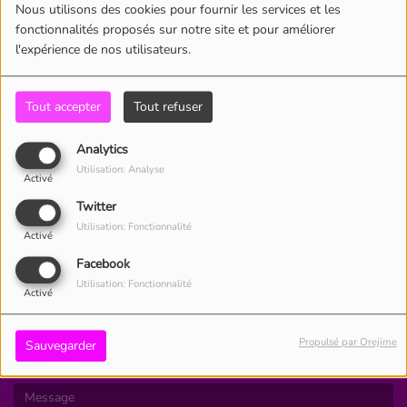
Nous utilisons des cookies pour fournir les services et les
SE CONNECTER
fonctionnalités proposés sur notre site et pour améliorer
l'expérience de nos utilisateurs.
Tout accepter
Tout refuser
Analytics
Utilisation: Analyse
CONTACT
Activé
Twitter
Utilisation: Fonctionnalité
Activé
Facebook
(Le nom est obligatoire. )
Utilisation: Fonctionnalité
Activé
(L’email est obligatoire. )
Propulsé par Orejime
Sauvegarder