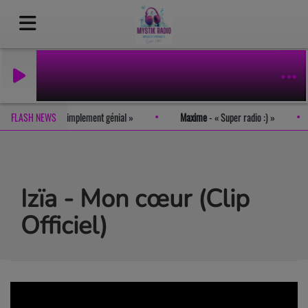
n
-
FLASH NEWS
Le site est tout simplement génial
Maxime
-
Super radio :)
Izïa - Mon cœur (Clip
Officiel)