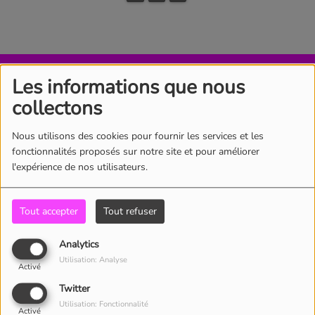
CONTACT
Les informations que nous
collectons
Nous utilisons des cookies pour fournir les services et les
(Le nom est obligatoire. )
fonctionnalités proposés sur notre site et pour améliorer
l'expérience de nos utilisateurs.
(L’email est obligatoire. )
Tout accepter
Tout refuser
Analytics
Utilisation: Analyse
Activé
Twitter
(Le message est obligatoire. )
Utilisation: Fonctionnalité
Activé