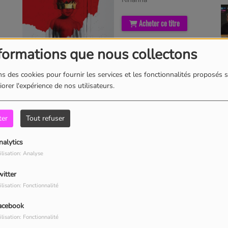
Acheter ce titre
formations que nous collectons
s des cookies pour fournir les services et les fonctionnalités proposés s
orer l'expérience de nos utilisateurs.
I Feel It Coming
The Weeknd Featuring
ter
Tout refuser
Daft Punk
nalytics
Acheter ce titre
ilisation: Analyse
witter
ilisation: Fonctionnalité
acebook
ilisation: Fonctionnalité