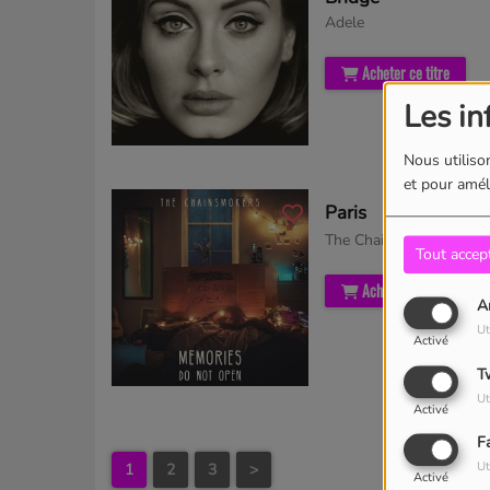
Adele
Acheter ce titre
Les in
Nous utilison
et pour améli
Paris
The Chainsmokers
Tout accep
Acheter ce titre
A
Ut
Activé
T
Ut
Activé
F
Ut
1
2
3
>
Activé