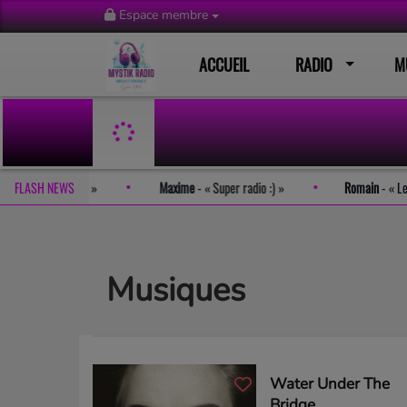
Espace membre
ACCUEIL
RADIO
M
t tout simplement génial
FLASH NEWS
Maxime
-
Super radio :)
Romain
-
Musiques
Water Under The
Bridge