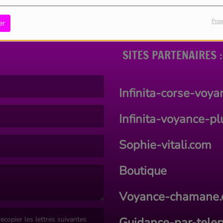
Prop
er
SITES PARTENAIRES :
Infinita-corse-voy
Infinita-voyance-p
Sophie-vitali.com
Boutique
Voyance-chamane
Guidance-par-tele