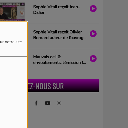
Sophie Vitali reçoit Jean-
Didier
Sophie Vitali reçoit Olivier
Bernard auteur de l’ouvrage
ur notre site
“Les portes de l’esprit”
Mauvais oeil &
envoutements, l'émission !
Invitée : Cécile Dalet
présentée par Sophie Vitali
RETROUVEZ-NOUS SUR