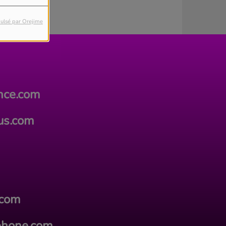
ulsé par Orejime
ance.com
lus.com
.com
phone.com