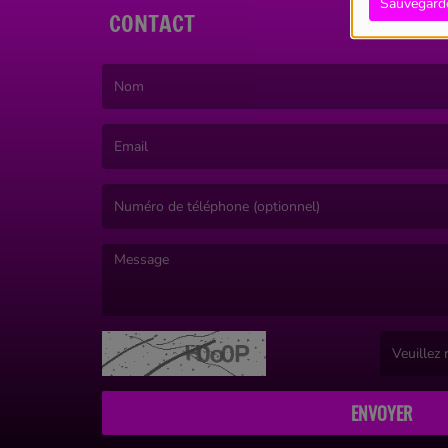
Sauvegard
CONTACT
(Le nom est obligatoire. )
(L’email est obligatoire. )
(Le message est obligatoire. )
(Captcha in
ENVOYER