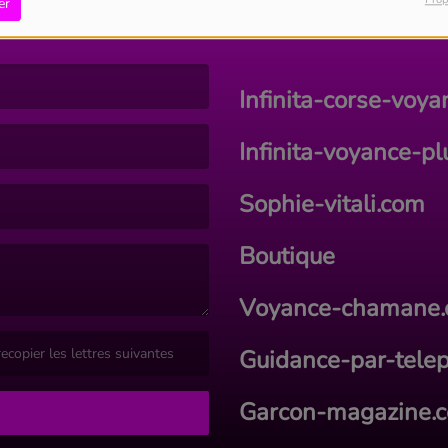
er
SITES PARTENAIRES :
Infinita-corse-voy
Infinita-voyance-p
Sophie-vitali.com
Boutique
Voyance-chamane
Guidance-par-tele
valide. )
Garcon-magazine.