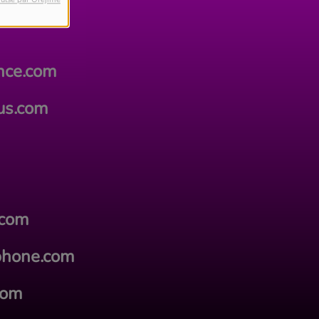
ance.com
lus.com
.com
phone.com
com