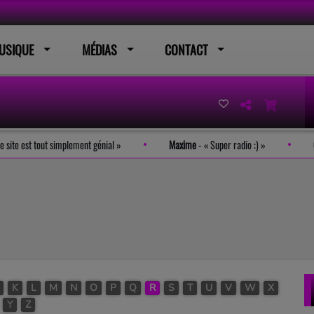
USIQUE
MÉDIAS
CONTACT
-
Le site est tout simplement génial
Maxime
-
Super radio :)
K
L
M
N
O
P
Q
R
S
T
U
V
W
X
Y
Z