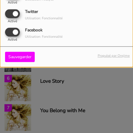
Activé
Twitter
Utilisation: Fonctionnalité
4
Style
Activé
Facebook
Utilisation: Fonctionnalité
Activé
5
cardigan
Propulsé par Orejime
Sauvegarder
6
Love Story
7
You Belong with Me