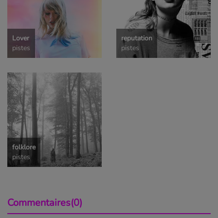
Lover
reputation
pistes
pistes
folklore
pistes
Commentaires(0)