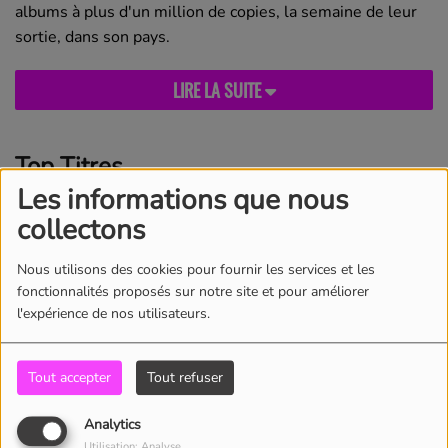
albums à plus d'un million de copies, la semaine de leur
sortie, dans son pays.
LIRE LA SUITE
Top Titres
Les informations que nous
1
collectons
Blank Space
Nous utilisons des cookies pour fournir les services et les
fonctionnalités proposés sur notre site et pour améliorer
2
l'expérience de nos utilisateurs.
Cruel Summer
Tout accepter
Tout refuser
3
Shake It Off
Analytics
Utilisation: Analyse