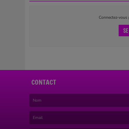
Connectez-vous p
SE
CONTACT
(Le nom est obligatoire. )
(L’email est obligatoire. )