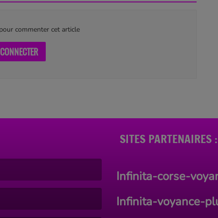
our commenter cet article
 CONNECTER
SITES PARTENAIRES :
Infinita-corse-voy
Infinita-voyance-p