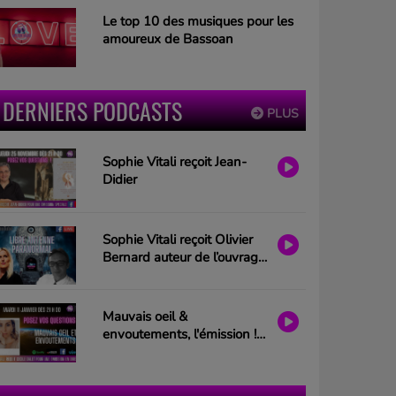
Le top 10 des musiques pour les
amoureux de Bassoan
DERNIERS PODCASTS
PLUS
Sophie Vitali reçoit Jean-
Didier
Sophie Vitali reçoit Olivier
Bernard auteur de l’ouvrage
“Les portes de l’esprit”
Mauvais oeil &
envoutements, l'émission !
Invitée : Cécile Dalet
présentée par Sophie Vitali