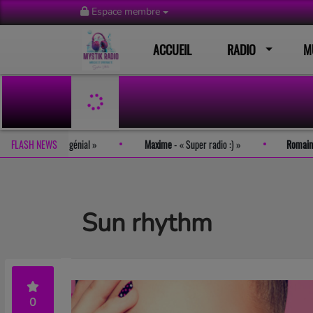
Espace membre
ACCUEIL
RADIO
M
 site est tout simplement génial
FLASH NEWS
Maxime
-
Super radio :)
Sun rhythm
0