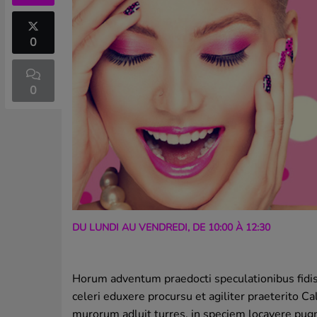
0
0
DU LUNDI AU VENDREDI, DE 10:00 À 12:30
Horum adventum praedocti speculationibus fidi
celeri eduxere procursu et agiliter praeterito 
murorum adluit turres, in speciem locavere pug