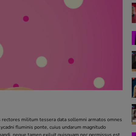
s rectores militum tessera data sollemni armatos omnes
Calycadni fluminis ponte, cuius undarum magnitudo
nandi. neque tamen exiluit quisquam nec permissus est