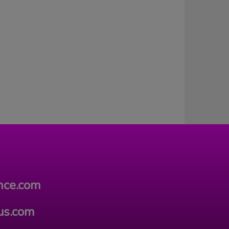
ance.com
lus.com