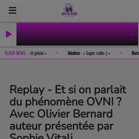
ite est tout simplement génial
FLASH NEWS
Maxime
-
Super radio :)
Ro
Replay - Et si on parlait
du phénomène OVNI ?
Avec Olivier Bernard
auteur présentée par
Sophie Vitali